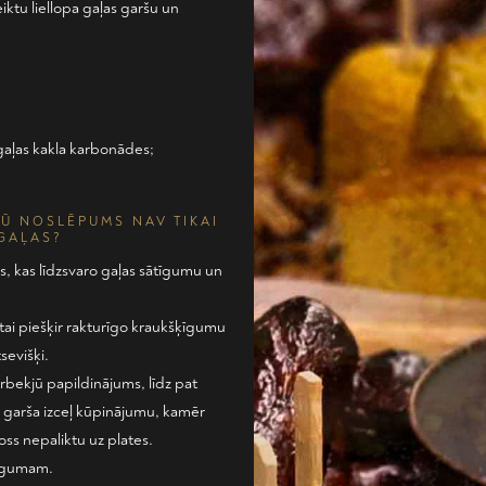
iktu liellopa gaļas garšu un
gaļas kakla karbonādes;
JŪ NOSLĒPUMS NAV TIKAI
 GAĻAS?
s, kas līdzsvaro gaļas sātīgumu un
 tai piešķir rakturīgo kraukšķīgumu
sevišķi.
rbekjū papildinājums, līdz pat
ā garša izceļ kūpinājumu, kamēr
oss nepaliktu uz plates.
aigumam.