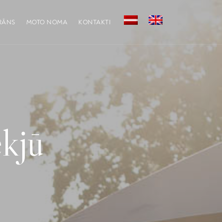
RĀNS
MOTO NOMA
KONTAKTI
ekjū