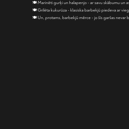
🍽 Marinēti gurķi un halapenjo - ar savu skābumu un as
🍽 Grilēta kukurūza - klasiska barbekjū piedeva ar vieg
🍽 Un, protams, barbekjū mērce - jo šīs garšas nevar 