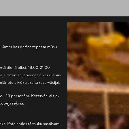
udi Amerikas garšas tepat ar mūsu
ērtā dienā plkst. 18.00-21.00
ja rezervācija vismaz divas dienas
lānoto cilvēku skaitu rezervācijai.
s - 10 personām. Rezervācijai tiek
kopējā rēķina.
ks. Pateicoties tā tauku sastāvam,