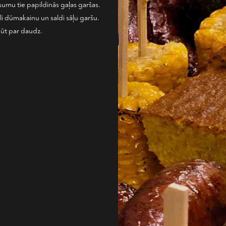
umu tie papildinās gaļas garšas.
li dūmakainu un saldi sāļu garšu.
būt par daudz.