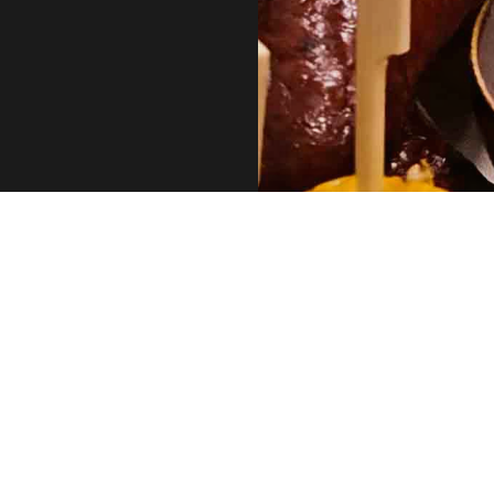
izīti
Kontakti
lkeris”
Austrumu iela 15, Kadaga, Ādažu 
.: 40203239424
25 665 445
.: LV40203239424