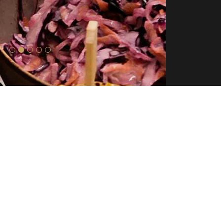
Izvēlne
novads
Sākums
Restorāns
Teksasas barbekjū