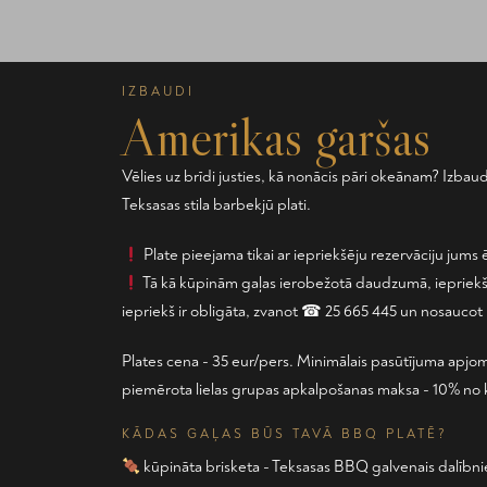
IZBAUDI
Amerikas garšas
Vēlies uz brīdi justies, kā nonācis pāri okeānam? Izba
Teksasas stila barbekjū plati.
Plate pieejama tikai ar iepriekšēju rezervāciju jums 
Tā kā kūpinām gaļas ierobežotā daudzumā, iepriekšē
iepriekš ir obligāta, zvanot ☎ 25 665 445 un nosaucot p
Plates cena - 35 eur/pers. Minimālais pasūtījuma apjom
piemērota lielas grupas apkalpošanas maksa - 10% no 
KĀDAS GAĻAS BŪS TAVĀ BBQ PLATĒ?
kūpināta brisketa - Teksasas BBQ galvenais dalībnie