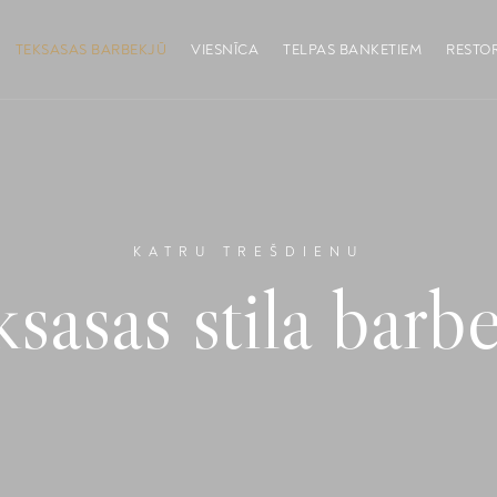
TEKSASAS BARBEKJŪ
VIESNĪCA
TELPAS BANKETIEM
RESTO
KATRU TREŠDIENU
sasas stila barb