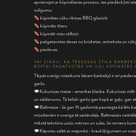
apvienojot ar kūpināšanas procesu, tas piedāvā ļoti izte
sulīgumu;
kūpinātas cūku ribiņas BBQ glazūrā;
kūpināts tītars;
kūpināti vistu stilbiņi;
pašgatavotas desas no brisketas, antrekota un cūk
piedevas.
VAI ZINĀJI, KA TEKSASAS STILA BARBEK
RŪPĪGI PAGATVOTĀS UN ILGI KŪPINĀTĀS
Tikpat svarīgs noteikums labam barbekjū ir arī piedeva
garšu.
🍽 Kukurūzas maize - amerikas klasika. Kukurūzas milti
un saldenumu. Tā lieliski garšo gan kopā ar gaļu, gan at
🍽 Baltmaize - lai gan 19.gadsimtā pasniegta kā lēts ba
mūsdienām ir svarīga tā sastāvdaļa. Baltmaizes neitrāl
mīkstā tekstūra uzsūc mērces un sulas, lai neviens kum
🍽 Kāpostu salāti ar majonēzi - kraukšķīgumam un sv