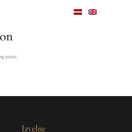
RĀNS
MOTO NOMA
KONTAKTI
zon
ng soon!
Izvēlne