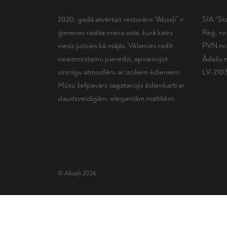
2020. gadā atvērtais restorāns “Abzaļi” ir
SIA “Sta
ģimenes radīta miera osta, kurā katrs
Reģ. nr
viesis jutīsies kā mājās. Vēlamies radīt
PVN nr
neaizmirstamu pieredzi, apvienojot
Ādažu n
sirsnīgu atmosfēru ar izciliem ēdieniem.
LV-210
Mūsu šefpavārs sagatavojis ēdienkarti ar
daudzveidīgām, elegantām maltītēm.
© Abzaļi 2026