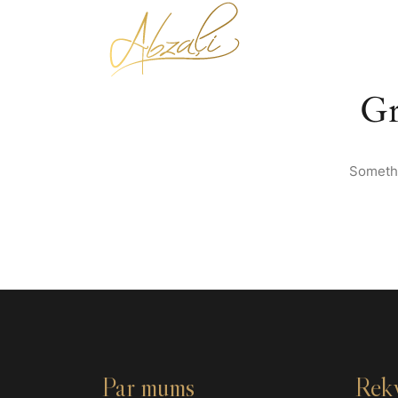
SĀKUMS
Gr
Somethi
Par mums
Rekv