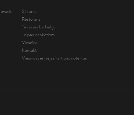
novads
Sākums
Restorāns
Teksasas barbekjū
Telpas banketiem
Viesnīca
Kontakti
Viesnīcas iekšējās kārtības noteikumi