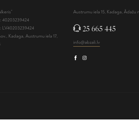
lkeris”
Austrumu iela 15, Kadaga, Ādažu 
.: 40203239424
25 665 445
.: LV40203239424
ov., Kadaga, Austrumu iela 17,
info@abzali.lv
3