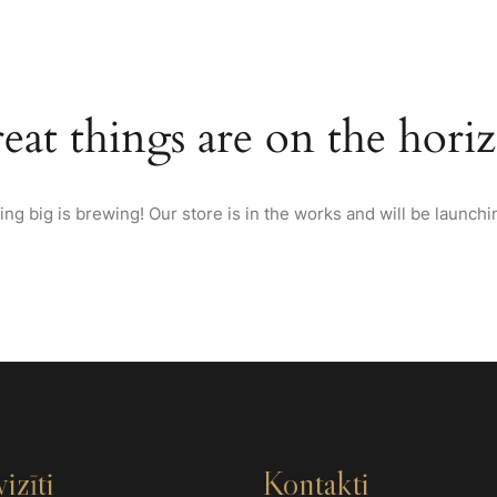
TEKSASAS BARBEKJŪ
VIESNĪCA
TELPAS BANKETIEM
RESTO
eat things are on the hori
ng big is brewing! Our store is in the works and will be launchi
izīti
Kontakti