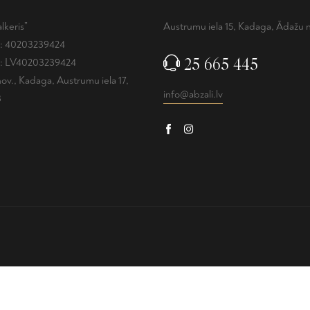
lkeris”
Austrumu iela 15, Kadaga, Ādažu 
.: 40203239424
25 665 445
.: LV40203239424
ov., Kadaga, Austrumu iela 17,
info@abzali.lv
3