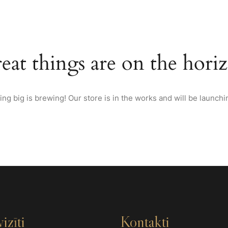
TEKSASAS BARBEKJŪ
VIESNĪCA
TELPAS BANKETIEM
RESTO
eat things are on the hori
ng big is brewing! Our store is in the works and will be launchi
izīti
Kontakti