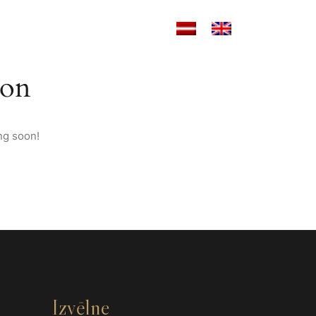
RĀNS
MOTO NOMA
KONTAKTI
zon
ng soon!
Izvēlne