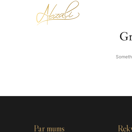
SĀKUMS
Gr
Somethi
Par mums
Rekv