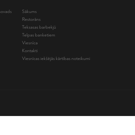
novads
Sākums
Restorāns
Teksasas barbekjū
Telpas banketiem
Viesnīca
Kontakti
Viesnīcas iekšējās kārtības noteikumi