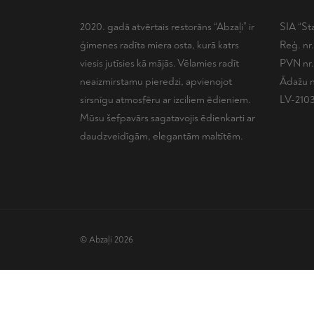
2020. gadā atvērtais restorāns “Abzaļi” ir
SIA “Sta
ģimenes radīta miera osta, kurā katrs
Reģ. nr
viesis jutīsies kā mājās. Vēlamies radīt
PVN nr
neaizmirstamu pieredzi, apvienojot
Ādažu n
sirsnīgu atmosfēru ar izciliem ēdieniem.
LV-210
Mūsu šefpavārs sagatavojis ēdienkarti ar
daudzveidīgām, elegantām maltītēm.
© Abzaļi 2026