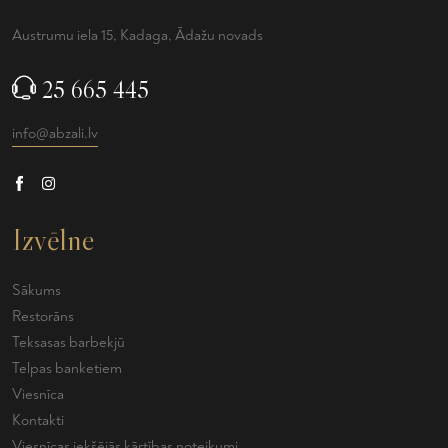
Austrumu iela 15, Kadaga, Ādažu novads
25 665 445
info@abzali.lv
Izvēlne
Sākums
Restorāns
Teksasas barbekjū
Telpas banketiem
Viesnīca
Kontakti
Viesnīcas iekšējās kārtības noteikumi