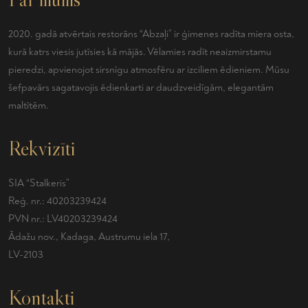
2020. gadā atvērtais restorāns “Abzaļi” ir ģimenes radīta miera osta,
kurā katrs viesis jutīsies kā mājās. Vēlamies radīt neaizmirstamu
pieredzi, apvienojot sirsnīgu atmosfēru ar izciliem ēdieniem. Mūsu
šefpavārs sagatavojis ēdienkarti ar daudzveidīgām, elegantām
maltītēm.
Rekvizīti
SIA “Stalkeris”
Reģ. nr.: 40203239424
PVN nr.: LV40203239424
Ādažu nov., Kadaga, Austrumu iela 17,
LV-2103
Kontakti