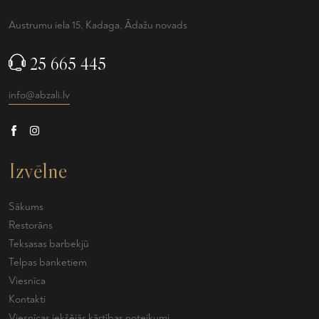
Austrumu iela 15, Kadaga, Ādažu novads
25 665 445
info@abzali.lv
Izvēlne
Sākums
Restorāns
Teksasas barbekjū
Telpas banketiem
Viesnīca
Kontakti
Viesnīcas iekšējās kārtības noteikumi