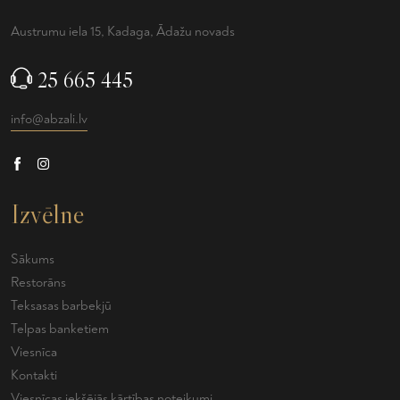
Austrumu iela 15, Kadaga, Ādažu novads
25 665 445
info@abzali.lv
Izvēlne
Sākums
Restorāns
Teksasas barbekjū
Telpas banketiem
Viesnīca
Kontakti
Viesnīcas iekšējās kārtības noteikumi