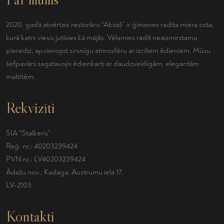
2020. gadā atvērtais restorāns “Abzaļi” ir ģimenes radīta miera osta,
kurā katrs viesis jutīsies kā mājās. Vēlamies radīt neaizmirstamu
pieredzi, apvienojot sirsnīgu atmosfēru ar izciliem ēdieniem. Mūsu
šefpavārs sagatavojis ēdienkarti ar daudzveidīgām, elegantām
maltītēm.
Rekvizīti
SIA “Stalkeris”
Reģ. nr.: 40203239424
PVN nr.: LV40203239424
Ādažu nov., Kadaga, Austrumu iela 17,
LV-2103
Kontakti