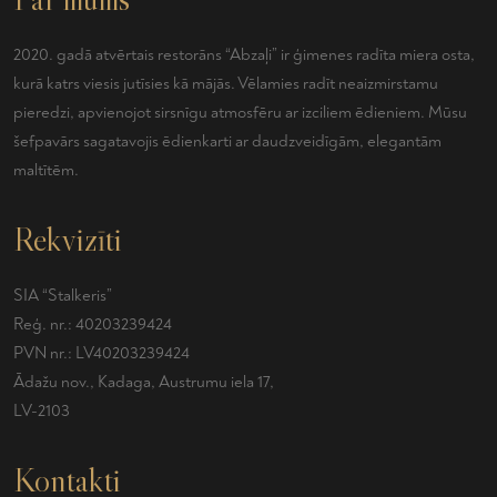
2020. gadā atvērtais restorāns “Abzaļi” ir ģimenes radīta miera osta,
kurā katrs viesis jutīsies kā mājās. Vēlamies radīt neaizmirstamu
pieredzi, apvienojot sirsnīgu atmosfēru ar izciliem ēdieniem. Mūsu
šefpavārs sagatavojis ēdienkarti ar daudzveidīgām, elegantām
maltītēm.
Rekvizīti
SIA “Stalkeris”
Reģ. nr.: 40203239424
PVN nr.: LV40203239424
Ādažu nov., Kadaga, Austrumu iela 17,
LV-2103
Kontakti