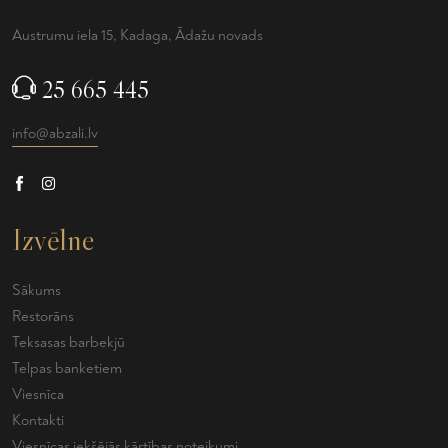
Austrumu iela 15, Kadaga, Ādažu novads
25 665 445
info@abzali.lv
Izvēlne
Sākums
Restorāns
Teksasas barbekjū
Telpas banketiem
Viesnīca
Kontakti
Viesnīcas iekšējās kārtības noteikumi